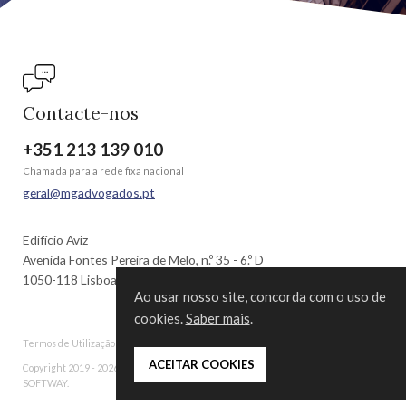
Contacte-nos
+351 213 139 010
Chamada para a rede fixa nacional
geral@mgadvogados.pt
Edifício Aviz
Avenida Fontes Pereira de Melo, n.º 35 - 6.º D
1050-118 Lisboa | Portugal
Ao usar nosso site, concorda com o uso de
cookies.
Saber mais
.
Termos de Utilização
Política de Privacidade
 ACEITAR COOKIES
Copyright 2019 - 2026 © MG Advogados. Todos os direitos reservados. Created by
SOFTWAY
.